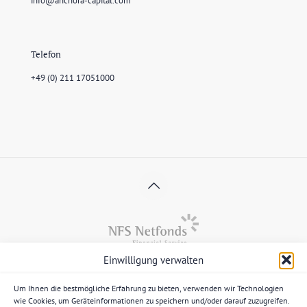
info@anchora-capital.com
Telefon
+49 (0) 211 17051000
Einwilligung verwalten
Die Anlageberatung und die Anlagevermittlung gem. § 2 Abs.
2 Nr. 3 und 4 Wertpapierinstitutsgesetz (WpIG) erbringen wir
als vertraglich gebundener Vermittler gem. § 3 Abs. 2 WpIG
Um Ihnen die bestmögliche Erfahrung zu bieten, verwenden wir Technologien
ausschließlich für Rechnung und unter der Haftung der NFS
wie Cookies, um Geräteinformationen zu speichern und/oder darauf zuzugreifen.