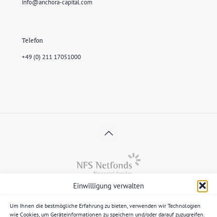
info@anchora-capital.com
Telefon
+49 (0) 211 17051000
Einwilligung verwalten
Die Anlageberatung und die Anlagevermittlung gem. § 2 Abs.
2 Nr. 3 und 4 Wertpapierinstitutsgesetz (WpIG) erbringen wir
als vertraglich gebundener Vermittler gem. § 3 Abs. 2 WpIG
Um Ihnen die bestmögliche Erfahrung zu bieten, verwenden wir Technologien
ausschließlich für Rechnung und unter der Haftung der NFS
wie Cookies, um Geräteinformationen zu speichern und/oder darauf zuzugreifen.